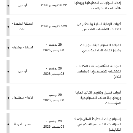
إعداد الموازنات التخطيطية وربطها
26-22 نوفمبر 2026
أونلاين
بالأهداف الاستراتيجية
أدوات الرقابة المالية والتحكم في
المملكة المتحدة -
27-23 نوفمبر 2026
التكاليف التشغيلية للقياديين
ندن
القيادة الاستراتيجية للموازنات
29 نوفمبر -
أسبانيا - برشلونة
وتعزيز كفاءة الأداء المؤسسي
03ديسمبر 2026
الموازنة الفعّالة ومراقبة التكاليف
29 نوفمبر -
التشغيلية (تخطيط وإدارة وقياس
أونلاين
03ديسمبر 2026
الأداء)
أدوات تحليل وتقييم النتائج المالية
29 نوفمبر -
وربطها بالأهداف الاستراتيجية
تركيا - اسطنبو
03ديسمبر 2026
ؤسسات
إستراتيجيات التخطيط المالي (إعداد
29 نوفمبر -
الميزانيات التقديرية والتحكم في
قطر - الدوحة
03ديسمبر 2026
التكاليف)