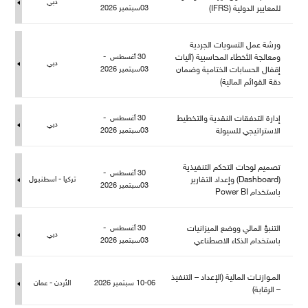
دبي
عايير الدولية (IFRS)
03سبتمبر 2026
ورشة عمل التسويات الجردية
ومعالجة الأخطاء المحاسبية (آليات
30 أغسطس -
دبي
إقفال الحسابات الختامية وضمان
03سبتمبر 2026
دقة القوائم المالية)
إدارة التدفقات النقدية والتخطيط
30 أغسطس -
دبي
الاستراتيجي للسيولة
03سبتمبر 2026
تصميم لوحات التحكم التنفيذية
30 أغسطس -
(Dashboard) وإعداد التقارير
تركيا - اسطنبو
03سبتمبر 2026
باستخدام Power BI
التنبؤ المالي ووضع الميزانيات
30 أغسطس -
دبي
باستخدام الذكاء الاصطناعي
03سبتمبر 2026
المـوازنـات المالية (الإعداد – التنفيذ
10-06 سبتمبر 2026
الأردن - عمان
– الرقابة)