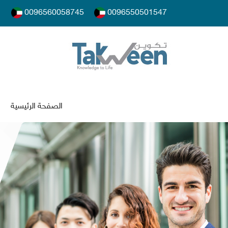
0096560058745
0096550501547
الصفحة الرئيسية