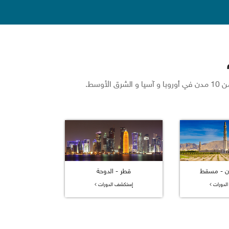
سط.
ن - مسقط
قطر - الدوحة
لدورات
إستكشف الدورات