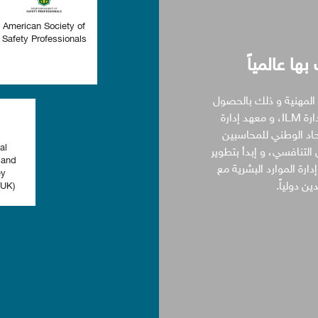
American Society of
Safety Professionals
ا عالمياً
ك المهنية و ذلك بالحصو
على شهادات مهنية معترف بها عالمياً من معهد القيادة و الإدارة ILM، و معهد إدارة
ز التطوير المهني المستمر CPD، و الإتحاد الوطني للمحاسبين
al
سوق العمل التنافسي، و إبدأ بتطوير
 and
دارة الموارد البشرية مع
ey
ن دولياً.
(UK)