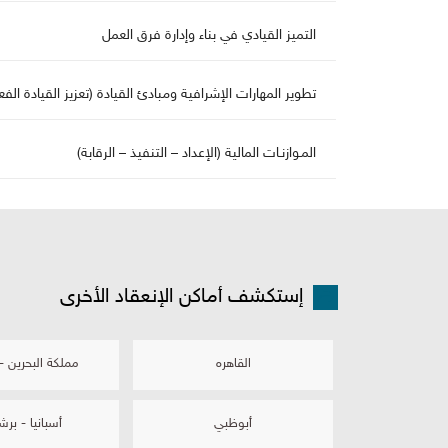
التميز القيادي في بناء وإدارة فرق الع
تطوير المهارات الإشرافية ومبادئ القيادة (تعزيز القيادة الفعا
المـوازنـات المالية (الإعداد – التنفيذ – الرقابة)
إستكشف أماكن الإنعقاد الأخرى
القاهره
كة البحرين - ا
أبوظبي
أسبانيا - برش