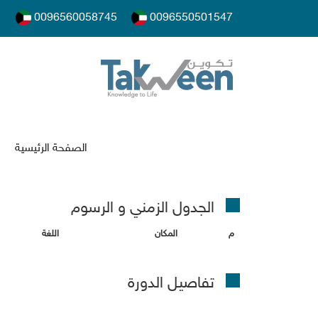
0096560058745
0096550501547
الصفحة الرئيسية
الجدول الزمني و الرسو
المكان
اللغة
تفاصيل الدورة