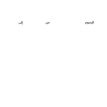
الرسو
ن
إلى