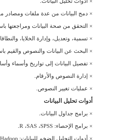
×
أدوات تحليل البيانات.
×
دمج البيانات من عدة ملفات ومصادر مخ
×
التحقق من صحة البيانات ومراجعتها باست
×
تسمية، وتعديل، وإدارة الخلايا، والنطاق
×
البحث عن البيانات والنصوص والقيم با
×
تفصيل البيانات إلى تواريخ وأسماء وأساب
×
إدارة النصوص والأرقام.
×
عمليات تغيير النصوص.
أدوات تحليل البيانات
×
برامج جداول البيانات.
×
برامج الإحصاء:
SPSS
،
SAS
،
R
.
×
أدوات التحليل الضخم للبيانات:
Hadoop