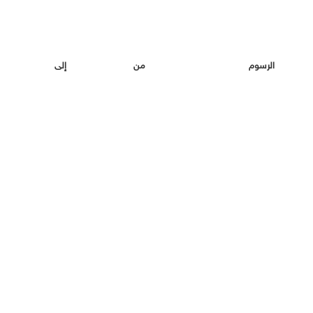
الرسو
ن
إلى