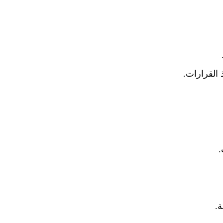
 القرارات.
.
ة.